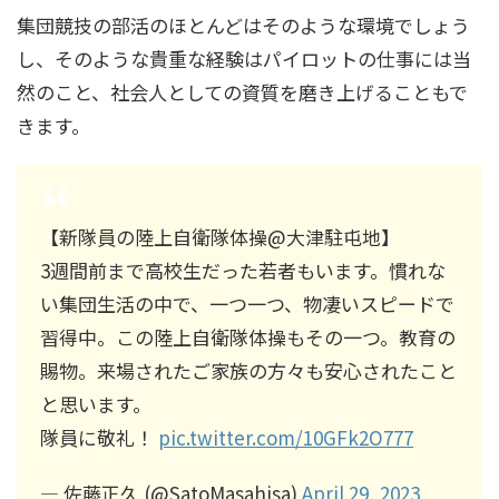
集団競技の部活のほとんどはそのような環境でしょう
し、そのような貴重な経験はパイロットの仕事には当
然のこと、社会人としての資質を磨き上げることもで
きます。
【新隊員の陸上自衛隊体操@大津駐屯地】
3週間前まで高校生だった若者もいます。慣れな
い集団生活の中で、一つ一つ、物凄いスピードで
習得中。この陸上自衛隊体操もその一つ。教育の
賜物。来場されたご家族の方々も安心されたこと
と思います。
隊員に敬礼！
pic.twitter.com/10GFk2O777
— 佐藤正久 (@SatoMasahisa)
April 29, 2023